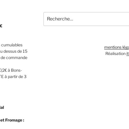
Recherche
pour
2€
:
n cumulables
mentions lég
au dessus de 15
Réalisation
i
 € de commande
€(2€ à Bons-
E à partir de 3
lal
 et Fromage :