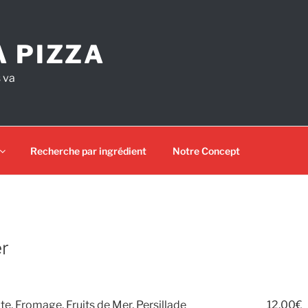
A PIZZA
s va
Recherche par ingrédient
Notre Concept
er
e, Fromage, Fruits de Mer, Persillade
12.00€