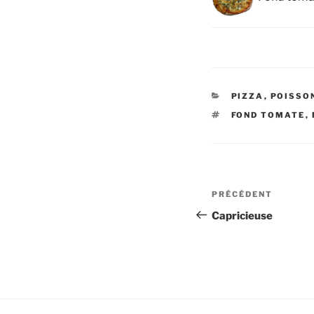
CATÉGORIES
PIZZA
,
POISSO
ÉTIQUETTES
FOND TOMATE
,
Navigation
Article
PRÉCÉDENT
de
précédent
Capricieuse
l’article