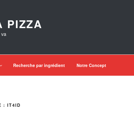
 PIZZA
 va
Recherche par ingrédient
Notre Concept
E :
IT4ID