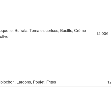
quette, Burrata, Tomates cerises, Basilic, Crème
12.00€
olive
lochon, Lardons, Poulet, Frites
1