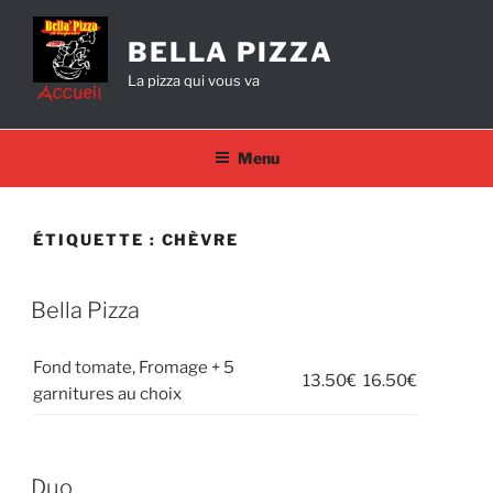
Aller
au
BELLA PIZZA
contenu
La pizza qui vous va
principal
Menu
ÉTIQUETTE :
CHÈVRE
Bella Pizza
Fond tomate, Fromage + 5
13.50€
16.50€
garnitures au choix
Duo