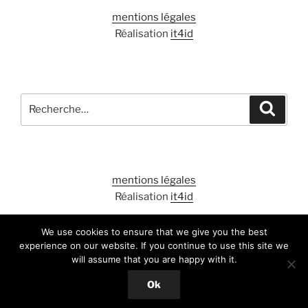
mentions légales
Réalisation
it4id
Recherche
Recher
pour
:
mentions légales
Réalisation
it4id
We use cookies to ensure that we give you the best
experience on our website. If you continue to use this site we
will assume that you are happy with it.
Fièrement propulsé par WordPress
Ok