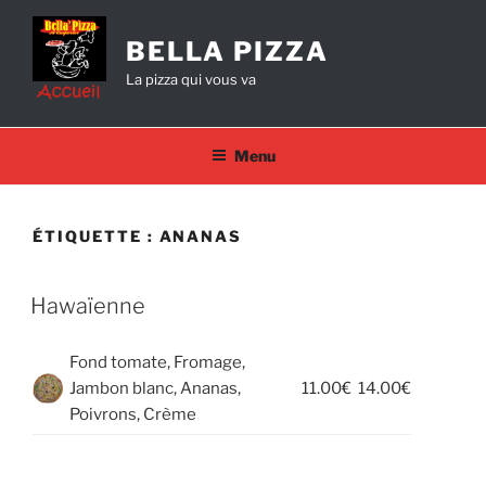
Aller
au
BELLA PIZZA
contenu
La pizza qui vous va
principal
Menu
ÉTIQUETTE :
ANANAS
Hawaïenne
Fond tomate, Fromage,
Jambon blanc, Ananas,
11.00€
14.00€
Poivrons, Crème