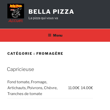
Aller
au
BELLA PIZZA
contenu
La pizza qui vous va
principal
Menu
CATÉGORIE :
FROMAGÈRE
Capricieuse
Fond tomate, Fromage,
Artichauts, Poivrons, Chèvre,
11.00€
14.00€
Tranches de tomate